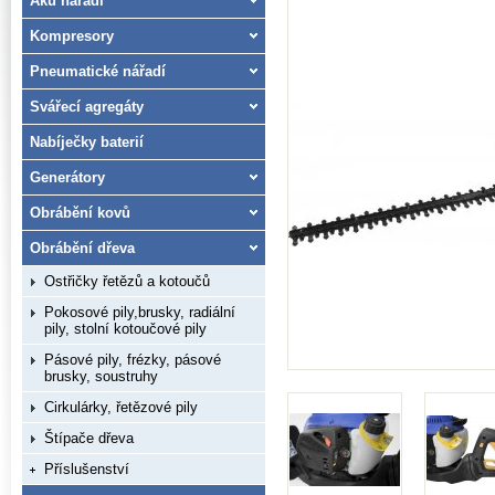
Aku nářadí
Kompresory
Pneumatické nářadí
Svářecí agregáty
Nabíječky baterií
Generátory
Obrábění kovů
Obrábění dřeva
Ostřičky řetězů a kotoučů
Pokosové pily,brusky, radiální
pily, stolní kotoučové pily
Pásové pily, frézky, pásové
brusky, soustruhy
Cirkulárky, řetězové pily
Štípače dřeva
Příslušenství