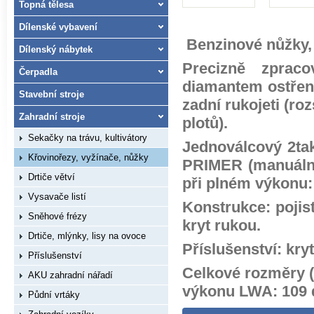
Topná tělesa
Dílenské vybavení
Benzinové nůžky, 
Dílenský nábytek
Precizně zprac
Čerpadla
diamantem ostřený
Stavební stroje
zadní rukojeti (ro
Zahradní stroje
plotů).
Sekačky na trávu, kultivátory
Jednoválcový 2tak
Křovinořezy, vyžínače, nůžky
PRIMER (manuální 
Drtiče větví
při plném výkonu: 
Vysavače listí
Konstrukce: pojist
Sněhové frézy
kryt rukou.
Drtiče, mlýnky, lisy na ovoce
Příslušenství: kryt 
Příslušenství
Celkové rozměry (d
AKU zahradní nářadí
výkonu LWA: 109 
Půdní vrtáky