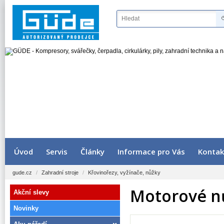
Úvod
Servis
Články
Informace pro Vás
Kontak
gude.cz
/
Zahradní stroje
/
Křovinořezy, vyžínače, nůžky
Motorové nů
Akční slevy
Novinky