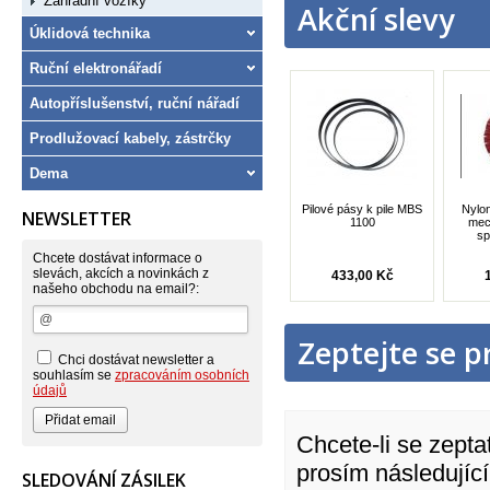
Zahradní vozíky
Akční slevy
Úklidová technika
Ruční elektronářadí
Autopříslušenství, ruční nářadí
Prodlužovací kabely, zástrčky
Dema
Pilové pásy k pile MBS
Nylon
NEWSLETTER
1100
mech
sp
Chcete dostávat informace o
slevách, akcích a novinkách z
433,00 Kč
našeho obchodu na email?:
Zeptejte se p
Chci dostávat newsletter a
souhlasím se
zpracováním osobních
údajů
Chcete-li se zepta
prosím následující
SLEDOVÁNÍ ZÁSILEK