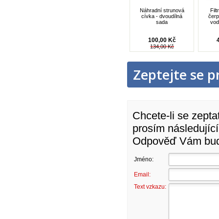
Náhradní strunová
Filt
cívka - dvoudílná
čerp
sada
vod
100,00 Kč
134,00 Kč
Zeptejte se p
Chcete-li se zepta
prosím následující
Odpověď Vám bude
Jméno:
Email:
Text vzkazu: