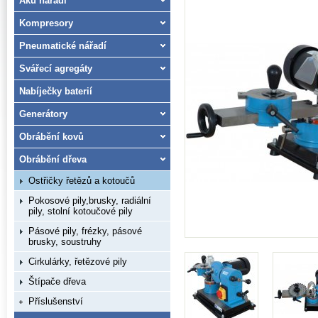
Aku nářadí
Kompresory
Pneumatické nářadí
Svářecí agregáty
Nabíječky baterií
Generátory
Obrábění kovů
Obrábění dřeva
Ostřičky řetězů a kotoučů
Pokosové pily,brusky, radiální
pily, stolní kotoučové pily
Pásové pily, frézky, pásové
brusky, soustruhy
Cirkulárky, řetězové pily
Štípače dřeva
Příslušenství