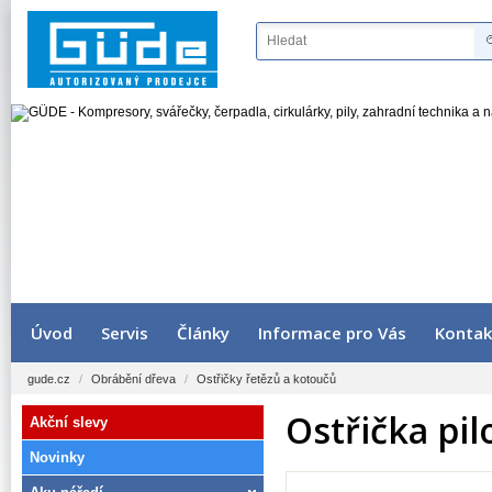
Úvod
Servis
Články
Informace pro Vás
Kontak
gude.cz
/
Obrábění dřeva
/
Ostřičky řetězů a kotoučů
Ostřička pi
Akční slevy
Novinky