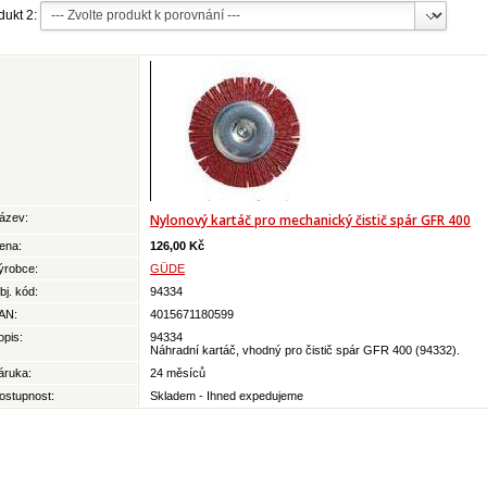
dukt 2:
ázev:
Nylonový kartáč pro mechanický čistič spár GFR 400
ena:
126,00 Kč
ýrobce:
GÜDE
bj. kód:
94334
AN:
4015671180599
opis:
94334
Náhradní kartáč, vhodný pro čistič spár GFR 400 (94332).
áruka:
24 měsíců
ostupnost:
Skladem - Ihned expedujeme