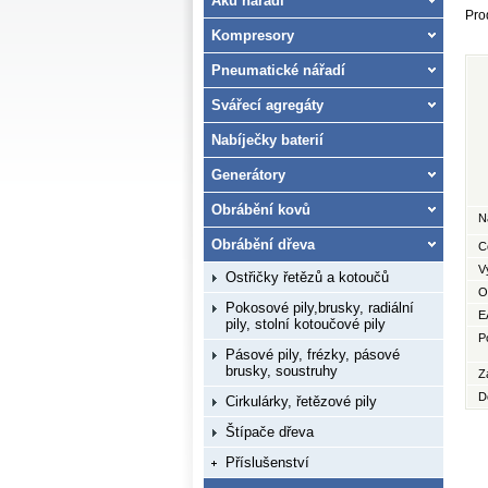
Aku nářadí
Pro
Kompresory
Pneumatické nářadí
Svářecí agregáty
Nabíječky baterií
Generátory
Obrábění kovů
N
Obrábění dřeva
C
V
Ostřičky řetězů a kotoučů
O
Pokosové pily,brusky, radiální
E
pily, stolní kotoučové pily
P
Pásové pily, frézky, pásové
brusky, soustruhy
Z
D
Cirkulárky, řetězové pily
Štípače dřeva
Příslušenství