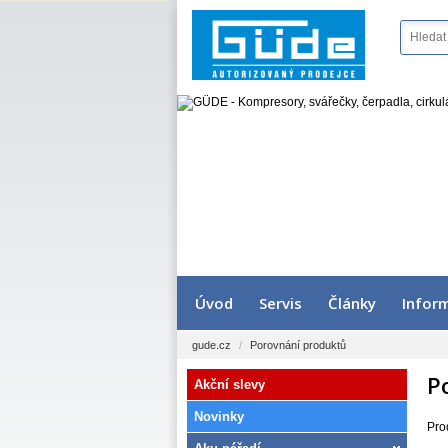
Úvod
Servis
Články
Infor
gude.cz
/
Porovnání produktů
P
Akční slevy
Novinky
Pro