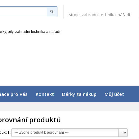
stroje, zahradní technika, nářadí
mace pro Vás
Kontakt
Dárky za nákup
Můj účet
orovnání produktů
dukt 1: