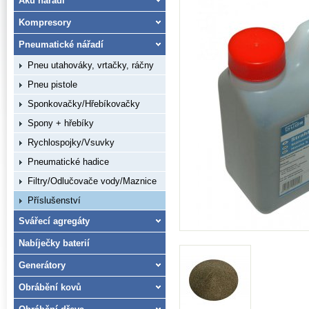
Aku nářadí
Kompresory
Pneumatické nářadí
Pneu utahováky, vrtačky, ráčny
Pneu pistole
Sponkovačky/Hřebíkovačky
Spony + hřebíky
Rychlospojky/Vsuvky
Pneumatické hadice
Filtry/Odlučovače vody/Maznice
Příslušenství
Svářecí agregáty
Nabíječky baterií
Generátory
Obrábění kovů