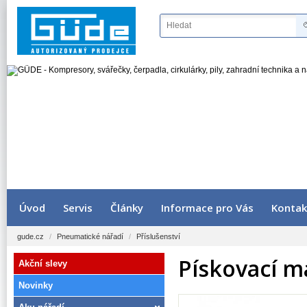
Úvod
Servis
Články
Informace pro Vás
Kontak
gude.cz
/
Pneumatické nářadí
/
Příslušenství
Pískovací m
Akční slevy
Novinky