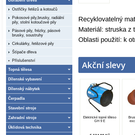
Obrábění dřeva
Ostřičky řetězů a kotoučů
Pokosové pily,brusky, radiální
Recyklovatelný mate
pily, stolní kotoučové pily
Materiál: struska z 
Pásové pily, frézky, pásové
brusky, soustruhy
Oblasti použití: k o
Cirkulárky, řetězové pily
Štípače dřeva
Příslušenství
Akční slevy
Topná tělesa
Dílenské vybavení
Dílenský nábytek
Čerpadla
Stavební stroje
Zahradní stroje
Elektrické topné těleso
Brus
GH 9 E
exc
Úklidová technika