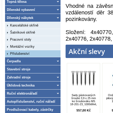
Topná tělesa
Vhodné na závěsn
Dílenské vybavení
vzdáleností děr 3
Dílenský nábytek
pozinkovány.
Kancelářské skříně
Složení: 4x4077
Šatníkové skříně
2x40776, 2x40778,
Pracovní stoly
Montážní vozíky
Akční slevy
Příslušenství
Čerpadla
Stavební stroje
Zahradní stroje
Úklidová technika
Ruční elektronářadí
Sady páskovaných
Ost
šroubů 3,9 x 25 mm
pilov
Autopříslušenství, ruční nářadí
ke šroubováku MS
18-201-23, 1000dílné,
jemný závit
Prodlužovací kabely, zástrčky
557,00 Kč