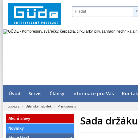
Úvod
Servis
Články
Informace pro Vás
Kontak
gude.cz
/
Dílenský nábytek
/
Příslušenství
Sada držáku 
Akční slevy
Novinky