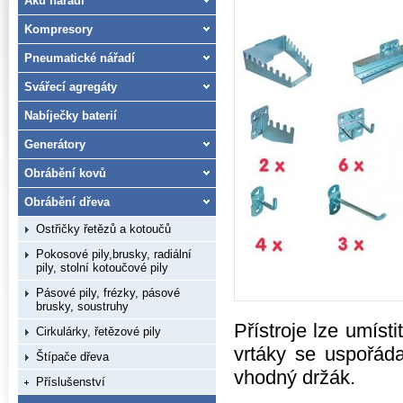
Aku nářadí
Kompresory
Pneumatické nářadí
Svářecí agregáty
Nabíječky baterií
Generátory
Obrábění kovů
Obrábění dřeva
Ostřičky řetězů a kotoučů
Pokosové pily,brusky, radiální
pily, stolní kotoučové pily
Pásové pily, frézky, pásové
brusky, soustruhy
Přístroje lze umíst
Cirkulárky, řetězové pily
vrtáky se uspořáda
Štípače dřeva
vhodný držák.
Příslušenství