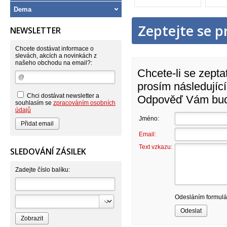
Dema
Zeptejte se p
NEWSLETTER
Chcete dostávat informace o
slevách, akcích a novinkách z
našeho obchodu na email?:
Chcete-li se zepta
prosím následující
Chci dostávat newsletter a
Odpověď Vám bude
souhlasím se
zpracováním osobních
údajů
Jméno:
Email:
Text vzkazu:
SLEDOVÁNÍ ZÁSILEK
Zadejte číslo balíku:
Odesláním formulář