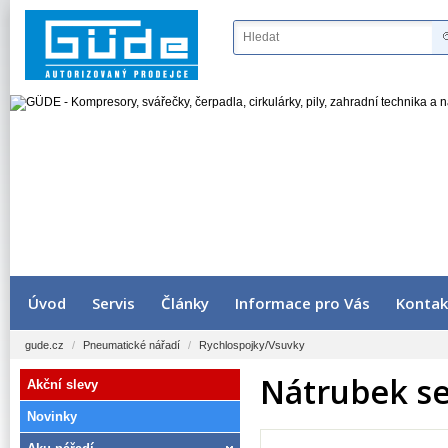
Úvod
Servis
Články
Informace pro Vás
Kontak
gude.cz
/
Pneumatické nářadí
/
Rychlospojky/Vsuvky
Nátrubek se
Akční slevy
Novinky