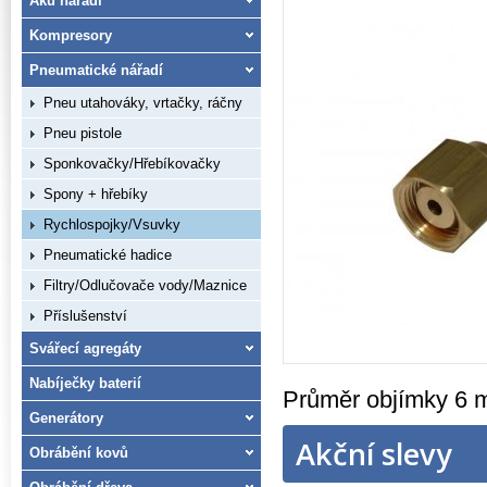
Aku nářadí
Kompresory
Pneumatické nářadí
Pneu utahováky, vrtačky, ráčny
Pneu pistole
Sponkovačky/Hřebíkovačky
Spony + hřebíky
Rychlospojky/Vsuvky
Pneumatické hadice
Filtry/Odlučovače vody/Maznice
Příslušenství
Svářecí agregáty
Nabíječky baterií
Průměr objímky 6 mm
Generátory
Akční slevy
Obrábění kovů