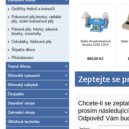
Obrábění dřeva
Ostřičky řetězů a kotoučů
Pokosové pily,brusky, radiální
pily, stolní kotoučové pily
Pásové pily, frézky, pásové
brusky, soustruhy
Cirkulárky, řetězové pily
Stolní dvoukotoučová
Sada 
bruska GDS 125 A
Štípače dřeva
Příslušenství
860,00 Kč
Topná tělesa
Dílenské vybavení
Zeptejte se p
Dílenský nábytek
Čerpadla
Chcete-li se zepta
Stavební stroje
prosím následující
Zahradní stroje
Odpověď Vám bude
Úklidová technika