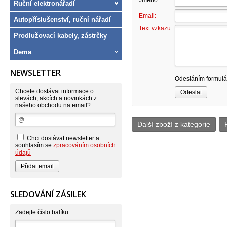
Jméno:
Ruční elektronářadí
Email:
Autopříslušenství, ruční nářadí
Text vzkazu:
Prodlužovací kabely, zástrčky
Dema
NEWSLETTER
Odesláním formulář
Chcete dostávat informace o
slevách, akcích a novinkách z
našeho obchodu na email?:
Další zboží z kategorie
Chci dostávat newsletter a
souhlasím se
zpracováním osobních
údajů
SLEDOVÁNÍ ZÁSILEK
Zadejte číslo balíku: