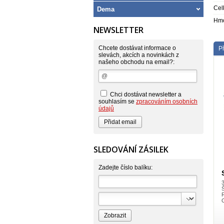
Cel
Dema
Hmo
NEWSLETTER
Chcete dostávat informace o
Př
slevách, akcích a novinkách z
našeho obchodu na email?:
Chci dostávat newsletter a
souhlasím se
zpracováním osobních
údajů
SLEDOVÁNÍ ZÁSILEK
Zadejte číslo balíku:
Š