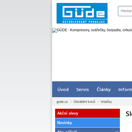
Úvod
Servis
Články
Infor
gude.cz
/
Obrábění kovů
/
Vrtačky
S
Akční slevy
Novinky