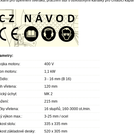
žkami pro upevnění svěráku, pracovní stůl s obvodovými kanálky pro chladící kapal
ametry:
pojka motoru:
400 V
on motoru:
1,1 kW
čidlo:
3 - 16 mm (B 16)
ih vřetena:
120 mm
ický úchyt:
MK 2
ožení:
215 mm
čky vřetena:
16 stupňů, 160-3000 ot./min.
ný výkon max.:
3-25 mm / ocel
kost stolu:
335 x 335 mm
ikost základové desky:
520 x 305 mm