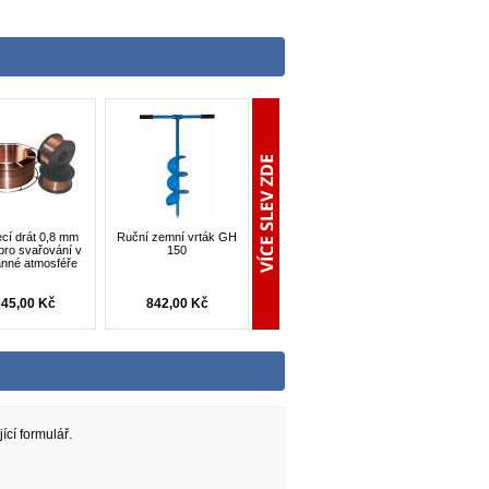
cí drát 0,8 mm
Ruční zemní vrták GH
pro svařování v
150
anné atmosféře
45,00 Kč
842,00 Kč
ící formulář.