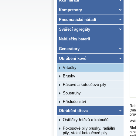
Aku nářadí
Kompresory
Pneumatické nářadí
Svářecí agregáty
Nabíječky baterií
Generátory
Obrábění kovů
Vrtačky
Brusky
Pásové a kotoučové pily
Soustruhy
Příslušenství
Rob
(ma
Obrábění dřeva
pro
Ostřičky řetězů a kotoučů
Vol
Blo
Pokosové pily,brusky, radiální
hlo
pily, stolní kotoučové pily