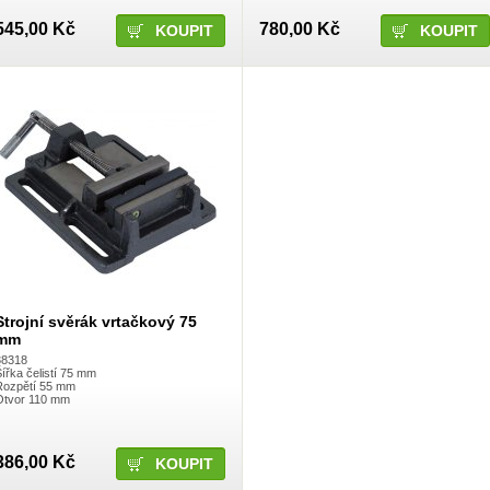
545,00 Kč
780,00 Kč
Strojní svěrák vrtačkový 75
mm
38318
ířka čelistí 75 mm
Rozpětí 55 mm
Otvor 110 mm
386,00 Kč