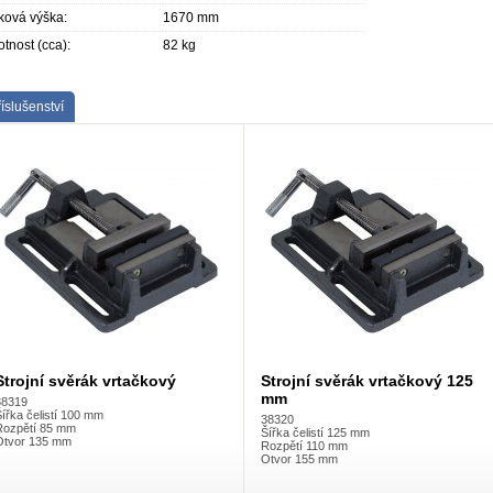
ková výška:
1670 mm
tnost (cca):
82 kg
íslušenství
Strojní svěrák vrtačkový
Strojní svěrák vrtačkový 125
mm
38319
ířka čelistí 100 mm
38320
Rozpětí 85 mm
Šířka čelistí 125 mm
Otvor 135 mm
Rozpětí 110 mm
Otvor 155 mm