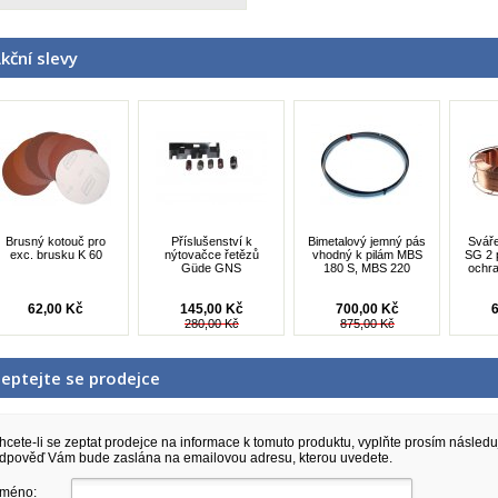
kční slevy
Brusný kotouč pro
Příslušenství k
Bimetalový jemný pás
Sváře
exc. brusku K 60
nýtovačce řetězů
vhodný k pilám MBS
SG 2 
Güde GNS
180 S, MBS 220
ochr
62,00 Kč
145,00 Kč
700,00 Kč
6
280,00 Kč
875,00 Kč
eptejte se prodejce
hcete-li se zeptat prodejce na informace k tomuto produktu, vyplňte prosím následuj
dpověď Vám bude zaslána na emailovou adresu, kterou uvedete.
méno: