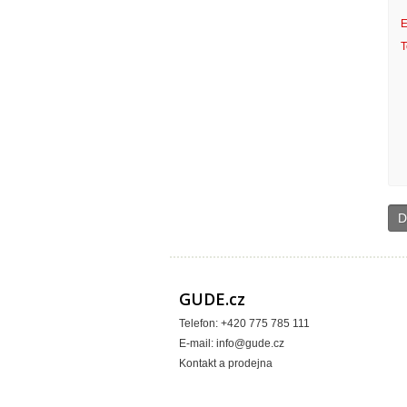
E
T
D
GUDE.cz
Telefon: +420 775 785 111
E-mail:
info@gude.cz
Kontakt a prodejna