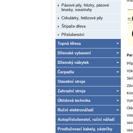
drá
Pásové pily, frézky, pásové
brusky, soustruhy
Cirkulárky, řetězové pily
Štípače dřeva
Příslušenství
Topná tělesa
Dílenské vybavení
Par
Dílenský nábytek
Pří
Výk
Čerpadla
Sklí
Stavební stroje
Zdv
Zahradní stroje
Kón
Úklidová technika
Vyl
Otá
Ruční elektronářadí
Vrt
Autopříslušenství, ruční nářadí
Veli
Prodlužovací kabely, zástrčky
Vel