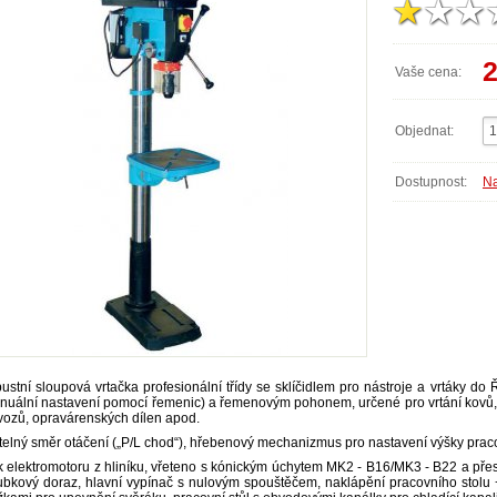
2
Vaše cena:
Objednat:
Dostupnost:
Na
ustní sloupová vrtačka profesionální třídy se sklíčidlem pro nástroje a vrtáky do
nuální nastavení pomocí řemenic) a řemenovým pohonem, určené pro vrtání kovů
vozů, opravárenských dílen apod.
itelný směr otáčení („P/L chod“), hřebenový mechanizmus pro nastavení výšky praco
k elektromotoru z hliníku, vřeteno s kónickým úchytem MK2 - B16/MK3 - B22 a přesn
ubkový doraz, hlavní vypínač s nulovým spouštěčem, naklápění pracovního stolu +