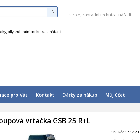
stroje, zahradní technika, nářadí
mace pro Vás
Kontakt
Dárky za nákup
Můj účet
loupová vrtačka GSB 25 R+L
Obj. kód:
55423