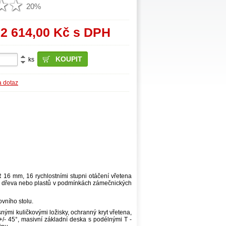
20%
2 614,00
Kč s DPH
ks
 dotaz
 Ř 16 mm, 16 rychlostními stupni otáčení vřetena
, dřeva nebo plastů v podmínkách zámečnických
vního stolu.
ými kuličkovými ložisky, ochranný kryt vřetena,
/- 45°, masivní základní deska s podélnými T -