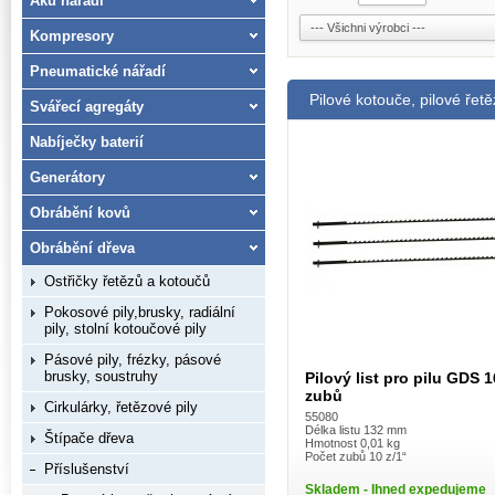
Aku nářadí
Kompresory
Pneumatické nářadí
Pilové kotouče, pilové řet
Svářecí agregáty
Nabíječky baterií
Generátory
Obrábění kovů
Obrábění dřeva
Ostřičky řetězů a kotoučů
Pokosové pily,brusky, radiální
pily, stolní kotoučové pily
Pásové pily, frézky, pásové
brusky, soustruhy
Pilový list pro pilu GDS 1
zubů
Cirkulárky, řetězové pily
55080
Délka listu 132 mm
Štípače dřeva
Hmotnost 0,01 kg
Počet zubů 10 z/1“
Příslušenství
Skladem - Ihned expedujeme