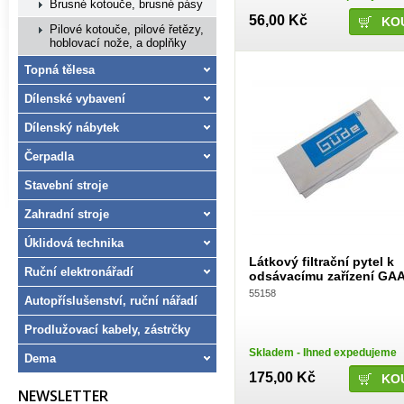
Brusné kotouče, brusné pásy
56,00 Kč
Pilové kotouče, pilové řetězy,
hoblovací nože, a doplňky
Topná tělesa
Dílenské vybavení
Dílenský nábytek
Čerpadla
Stavební stroje
Zahradní stroje
Úklidová technika
Látkový filtrační pytel k
Ruční elektronářadí
odsávacímu zařízení GAA
55158
Autopříslušenství, ruční nářadí
Prodlužovací kabely, zástrčky
Skladem - Ihned expedujeme
Dema
175,00 Kč
NEWSLETTER