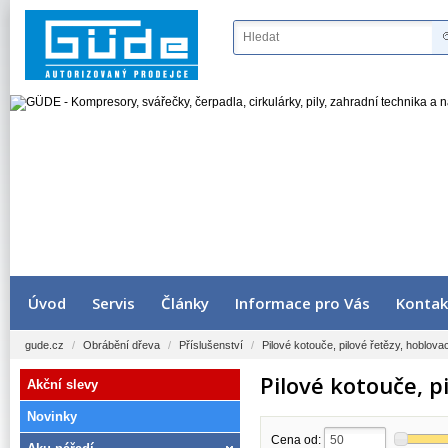
Úvod
Servis
Články
Informace pro Vás
Kontak
gude.cz
/
Obrábění dřeva
/
Příslušenství
/
Pilové kotouče, pilové řetězy, hoblova
Pilové kotouče, p
Akční slevy
Novinky
Cena od: