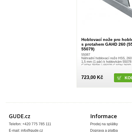
Hoblovací nože pro hob
s protahem GAHD 260 (5
55079)
55087
Náhradní hoblovací nože HSS, 260
1,5 mm (1 pár) k hoblovkám 55078
GADH 260W a 55079 GADH 260D
723,00 Kč
GUDE.cz
Informace
Telefon: +420 775 785 111
Prodej na splátky
E-mail:
info@gude.cz
Doprava a platba